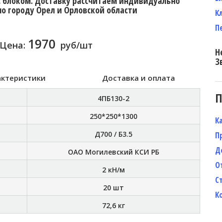
с блоком. Доставку рассчитаем индивидуально
по городу Орел и Орловской области
К
П
1970
Цена:
руб/шт
Н
З
актеристики
Доставка и оплата
П
4ПБ130-2
250*250*1300
К
Д700 / Б3.5
П
Д
ОАО Могилевский КСИ РБ
О
2 кН/м
С
20 шт
К
72,6 кг