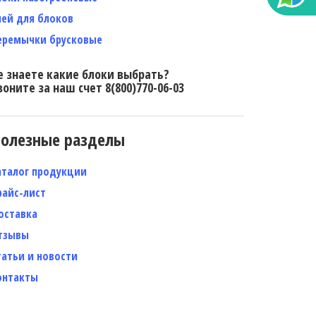
лей для блоков
еремычки брусковые
е знаете какие блоки выбрать?
воните за наш счет 8(800)770-06-03
олезные разделы
аталог продукции
райс-лист
оставка
тзывы
татьи и новости
онтакты