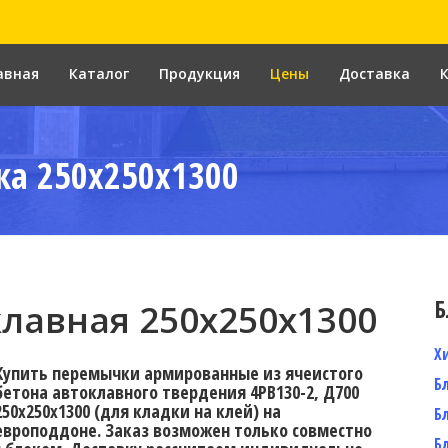
авная
Каталог
Продукция
Цены
Доставка
а 250x250x1300
Б
лавная 250х250х1300
Х
Купить перемычки армированные из ячеистого
Б
бетона автоклавного твердения 4PB130-2, Д700
250х250х1300 (для кладки на клей) на
Б
европоддоне. Заказ возможен только совместно
Б