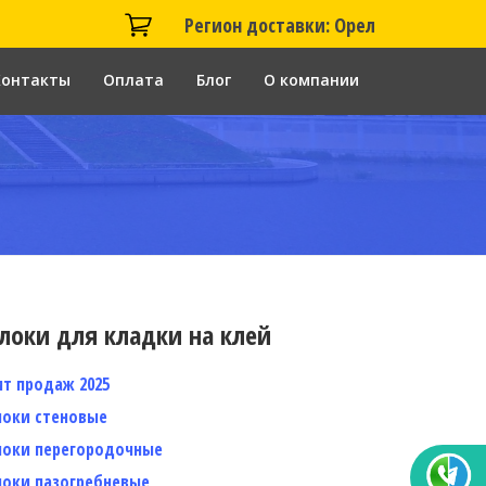
Регион доставки: Орел
Контакты
Оплата
Блог
О компании
локи для кладки на клей
ит продаж 2025
локи стеновые
локи перегородочные
локи пазогребневые