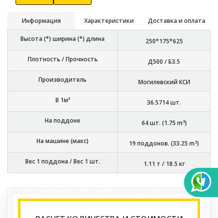
Информация
Характеристики
Доставка и оплата
Высота (*) ширина (*) длина
250*175*625
Плотность / Прочность
Д500 / Б3.5
Производитель
Могилевский КСИ
В 1м³
36.5714
шт.
На поддоне
3
64
шт. (
1.75
m
)
На машине (макс)
3
19
поддонов. (
33.25
m
)
Вес 1 поддона / Вес 1 шт.
1.11 т
/
18.5 кг