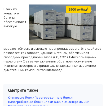
3
Блоки из
3900 руб/м
ячеистого
бетона
обеспечивают
высокую
морозостойкость и высокую паропроницаемость. Это свойство
позволяет, как говорят, «дышать» стенам, обеспечивая
свободный проход пара и газов (CO, CO2, CH4) из помещений
через стену (без ее увлажнения) и обратное поступление
(извне) атмосферных отрицательно заряженных аэроионов –
дыхательных компонентов кислорода.
Смотрите также
Стеновые блоки
Перегородочные блоки
Пазогребневые блоки
Блоки D400 / D500
Перемычки