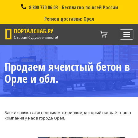
8 800 770 06 03 - Бесплатно по всей России
Регион доставки: Орел
ПОРТАЛСНАБ.РУ
Нави
Строим будущее вместе!
Продаем ячеистый бетон в
Орле и обл.
Блоки являются основным материалом, который продаёт наша
компания у нас в городе Орел.