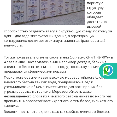
пористую
структуру,
которая
обладает
достаточно
высокой
способностью отдавать влагу в окружающую среду, поэтому за
один - два года эксплуатации здания, в ограждающих
конструкциях достигается эксплуатационная (равновесная)
влажность.
Тот же показатель стен из сосны и ели (согласно СНиП II-3-79*) – в
4 раза выше. После увлажнения, например дождем, блоки из
ячеистого бетона не впитывают воду, поскольку капилляры
прерываются сферическими порами.
Пористость обеспечивает высокую морозостойкость блоков из
ячеистого бетона так как вода, превращаясь в лед и
увеличиваясь в объеме, имеет место для расширения без
угрозы разрыва материала. Морозостойкость даже
незащищенного блока из ячеистого бетона может во много раз
превысить морозостойкость красного, а тем более, силикатного
кирпича.
Экологичность - это одно из важных свойств ячеистых блоков.