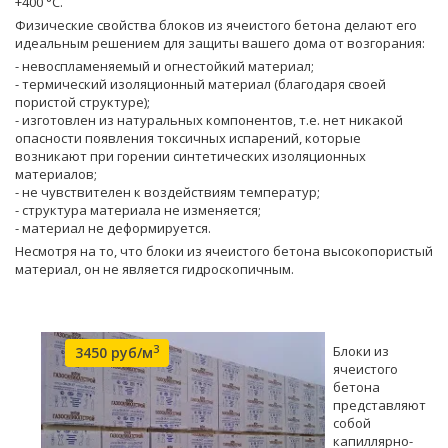
+400 °С.
Физические свойства блоков из ячеистого бетона делают его
идеальным решением для защиты вашего дома от возгорания:
- невоспламеняемый и огнестойкий материал;
- термический изоляционный материал (благодаря своей
пористой структуре);
- изготовлен из натуральных компонентов, т.е. нет никакой
опасности появления токсичных испарений, которые
возникают при горении синтетических изоляционных
материалов;
- не чувствителен к воздействиям температур;
- структура материала не изменяется;
- материал не деформируется.
Несмотря на то, что блоки из ячеистого бетона высокопористый
материал, он не является гидроскопичным.
3
Блоки из
3450 руб/м
ячеистого
бетона
представляют
собой
капиллярно-