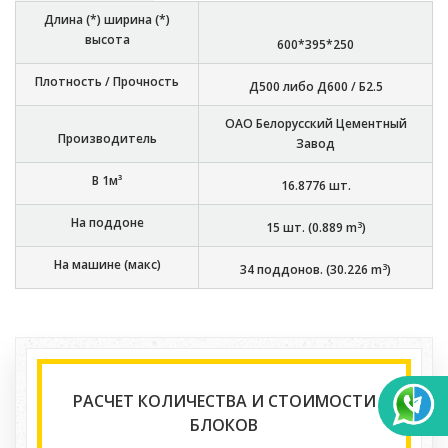
Длина (*) ширина (*)
высота
600*395*250
Плотность / Прочность
Д500 либо Д600 / Б2.5
ОАО Белорусский Цементный
Производитель
Завод
В 1м³
16.8776
шт.
На поддоне
3
15
шт. (
0.889
m
)
На машине (макс)
3
34
поддонов. (
30.226
m
)
РАСЧЕТ КОЛИЧЕСТВА И СТОИМОСТИ
БЛОКОВ