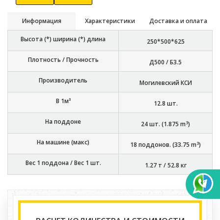
Информация
Характеристики
Доставка и оплата
Высота (*) ширина (*) длина
250*500*625
Плотность / Прочность
Д500 / Б3.5
Производитель
Могилевский КСИ
В 1м³
12.8
шт.
На поддоне
3
24
шт. (
1.875
m
)
На машине (макс)
3
18
поддонов. (
33.75
m
)
Вес 1 поддона / Вес 1 шт.
1.27 т
/
52.8 кг