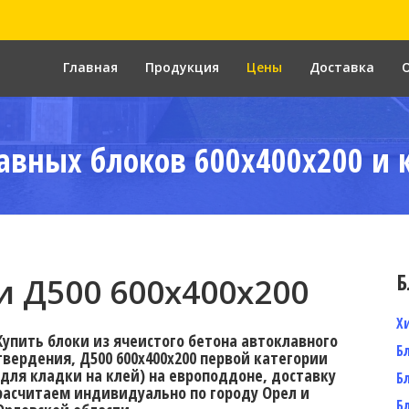
Главная
Продукция
Цены
Доставка
авных блоков 600x400x200 и 
Б
 Д500 600x400x200
Х
Купить блоки из ячеистого бетона автоклавного
Б
твердения, Д500 600x400x200 первой категории
(для кладки на клей) на европоддоне, доставку
Б
расчитаем индивидуально по городу Орел и
Б