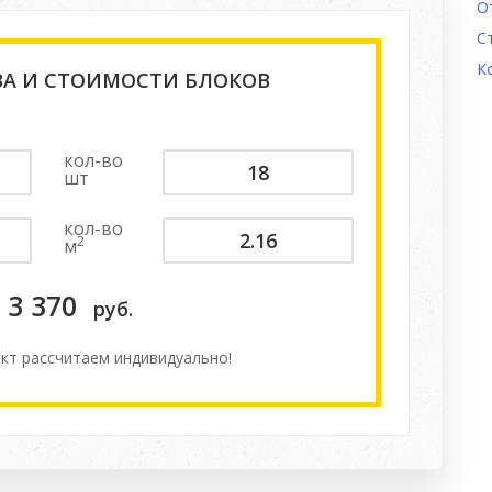
О
С
К
ВА И СТОИМОСТИ БЛОКОВ
кол-во
шт
кол-во
2
м
3 370
руб.
кт расcчитаем индивидуально!