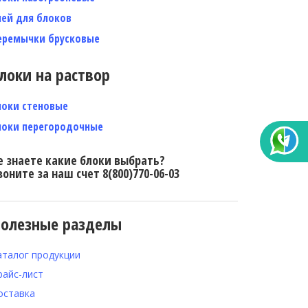
лей для блоков
еремычки брусковые
локи на раствор
локи стеновые
локи перегородочные
е знаете какие блоки выбрать?
воните за наш счет 8(800)770-06-03
олезные разделы
аталог продукции
райс-лист
оставка