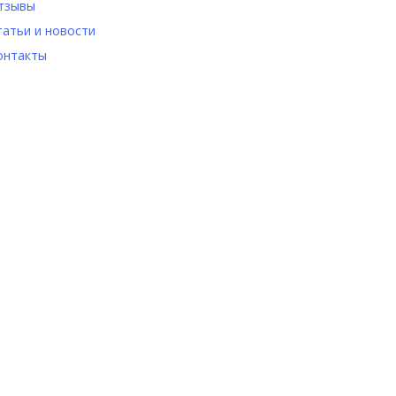
тзывы
татьи и новости
онтакты