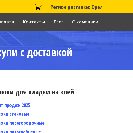
Регион доставки: Орел
Оплата
Контакты
Блог
О компании
купи с доставкой
локи для кладки на клей
ит продаж 2025
локи стеновые
локи перегородочные
локи пазогребневые