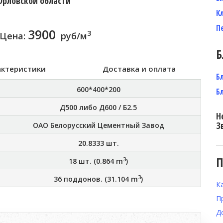
Орловской области
К
П
3900
3
Цена:
руб/м
Б
актеристики
Доставка и оплата
Б
600*400*200
Б
Д500 либо Д600 / Б2.5
Н
З
ОАО Белорусский Цементный Завод
20.8333
шт.
П
3
18
шт. (
0.864
m
)
3
36
поддонов. (
31.104
m
)
К
П
Д