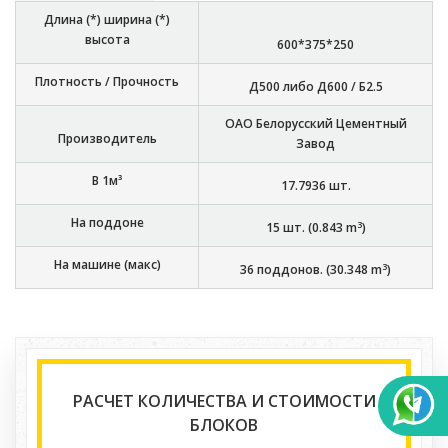
Длина (*) ширина (*)
высота
600*375*250
Плотность / Прочность
Д500 либо Д600 / Б2.5
ОАО Белорусский Цементный
Производитель
Завод
В 1м³
17.7936
шт.
На поддоне
3
15
шт. (
0.843
m
)
На машине (макс)
3
36
поддонов. (
30.348
m
)
РАСЧЕТ КОЛИЧЕСТВА И СТОИМОСТИ
БЛОКОВ