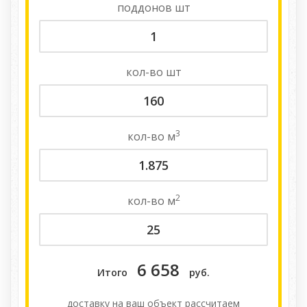
поддонов
шт
кол-во
шт
3
кол-во
м
2
кол-во
м
6 658
Итого
руб.
доставку на ваш объект расcчитаем