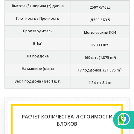
Высота (*) ширина (*) длина
250*75*625
Плотность / Прочность
Д500 / Б3.5
Производитель
Могилевский КСИ
В 1м³
85.333
шт.
На поддоне
3
160
шт. (
1.875
m
)
На машине (макс)
3
17
поддонов. (
31.875
m
)
Вес 1 поддона / Вес 1 шт.
1.34 т
/
8.4 кг
РАСЧЕТ КОЛИЧЕСТВА И СТОИМОСТИ
БЛОКОВ