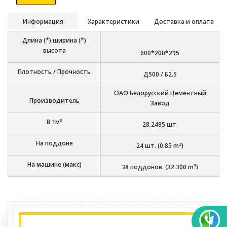
Информация
Характеристики
Доставка и оплата
Длина (*) ширина (*)
высота
600*200*295
Плотность / Прочность
Д500 / Б2.5
ОАО Белорусский Цементный
Производитель
Завод
В 1м³
28.2485
шт.
На поддоне
3
24
шт. (
0.85
m
)
На машине (макс)
3
38
поддонов. (
32.300
m
)