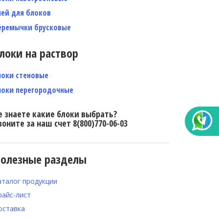
лей для блоков
еремычки брусковые
локи на раствор
локи стеновые
локи перегородочные
е знаете какие блоки выбрать?
воните за наш счет 8(800)770-06-03
олезные разделы
аталог продукции
райс-лист
оставка