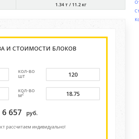
О
1.34 т
/
11.2 кг
С
К
ВА И СТОИМОСТИ БЛОКОВ
кол-во
шт
кол-во
2
м
6 657
руб.
кт расcчитаем индивидуально!