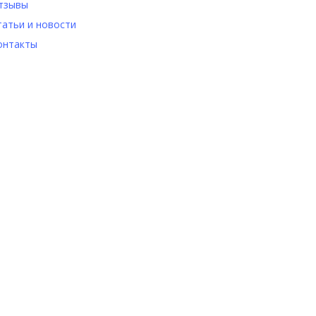
тзывы
татьи и новости
онтакты