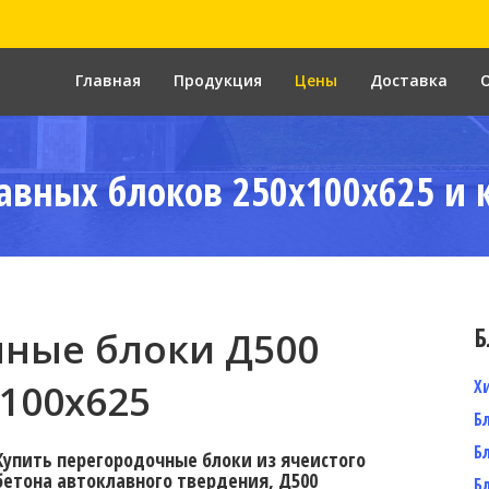
Главная
Продукция
Цены
Доставка
авных блоков 250x100x625 и 
Б
ные блоки Д500
Х
100x625
Б
Б
Купить перегородочные блоки из ячеистого
бетона автоклавного твердения, Д500
Б