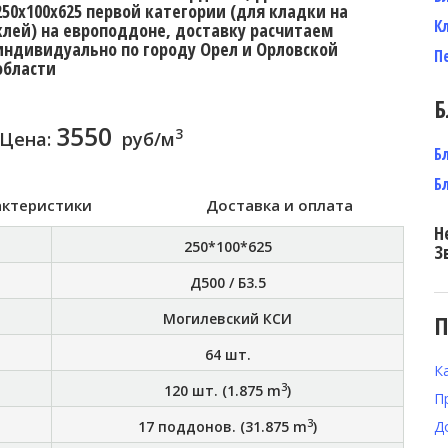
250x100x625 первой категории (для кладки на
К
клей) на европоддоне, доставку расчитаем
индивидуально по городу Орел и Орловской
П
области
Б
3550
3
Цена:
руб/м
Б
Б
актеристики
Доставка и оплата
Н
250*100*625
З
Д500 / Б3.5
Могилевский КСИ
П
64
шт.
К
3
120
шт. (
1.875
m
)
П
3
17
поддонов. (
31.875
m
)
Д