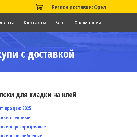
Регион доставки: Орел
Оплата
Контакты
Блог
О компании
купи с доставкой
локи для кладки на клей
ит продаж 2025
локи стеновые
локи перегородочные
локи пазогребневые