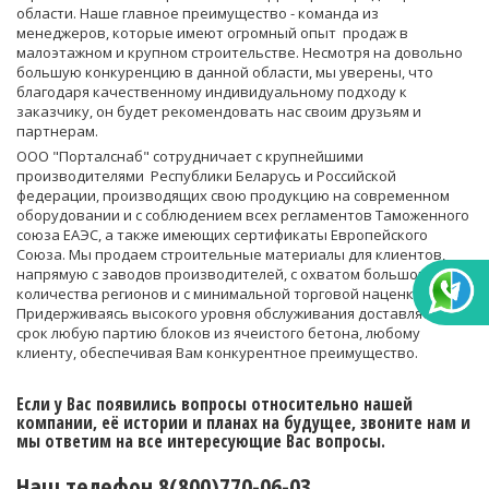
области. Наше главное преимущество - команда из
менеджеров, которые имеют огромный опыт продаж в
малоэтажном и крупном строительстве. Несмотря на довольно
большую конкуренцию в данной области, мы уверены, что
благодаря качественному индивидуальному подходу к
заказчику, он будет рекомендовать нас своим друзьям и
партнерам.
ООО "Порталснаб" сотрудничает с крупнейшими
производителями Республики Беларусь и Российской
федерации, производящих свою продукцию на современном
оборудовании и с соблюдением всех регламентов Таможенного
союза ЕАЭС, а также имеющих сертификаты Европейского
Союза. Мы продаем строительные материалы для клиентов,
напрямую с заводов производителей, с охватом большого
количества регионов и с минимальной торговой наценкой.
Придерживаясь высокого уровня обслуживания доставляем в
срок любую партию блоков из ячеистого бетона, любому
клиенту, обеспечивая Вам конкурентное преимущество.
Если у Вас появились вопросы относительно нашей
компании, её истории и планах на будущее, звоните нам и
мы ответим на все интересующие Вас вопросы.
Наш телефон 8(800)770-06-03