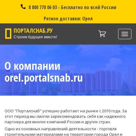
8 800 770 06 03 - Бесплатно по всей России
Регион доставки: Орел
ПОРТАЛСНАБ.РУ
Нави
Строим будущее вместе!
О компании
orel.portalsnab.ru
ООО "Порталснаб" успешно работает на рынке с 2010 года. За
этот период мы смогли зарекомендовать себя как надежного
партнера для многих компаний России и других стран.
Одно из основных направлений деятельности - торговля
строительными материалами на территории города Орел и