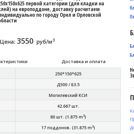
250x150x625 первой категории (для кладки на
К
клей) на европоддоне, доставку расчитаем
индивидуально по городу Орел и Орловской
П
области
Б
3550
3
Цена:
руб/м
Б
Б
актеристики
Доставка и оплата
Н
250*150*625
З
Д500 / Б3.5
Могилевский КСИ
П
42.667
шт.
К
3
80
шт. (
1.875
m
)
П
3
17
поддонов. (
31.875
m
)
Д