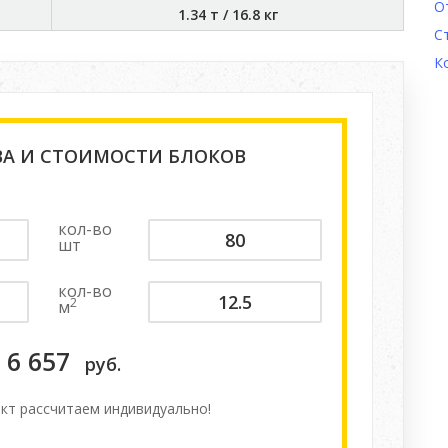
О
1.34 т
/
16.8 кг
С
К
ВА И СТОИМОСТИ БЛОКОВ
кол-во
шт
кол-во
2
м
6 657
руб.
кт расcчитаем индивидуально!