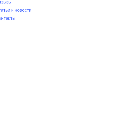
тзывы
татьи и новости
онтакты