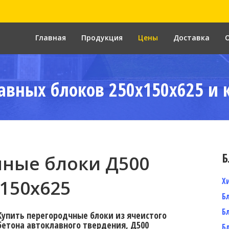
Главная
Продукция
Цены
Доставка
авных блоков 250x150x625 и 
Б
ные блоки Д500
Х
150x625
Б
Б
Купить перегородчные блоки из ячеистого
бетона автоклавного твердения, Д500
Б