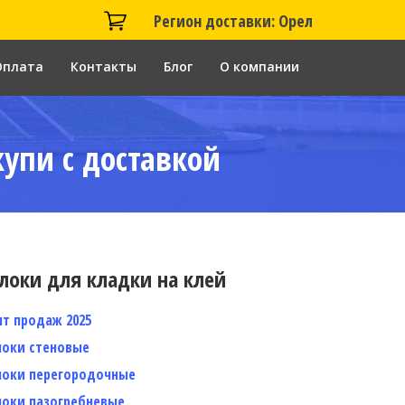
Регион доставки: Орел
Оплата
Контакты
Блог
О компании
купи с доставкой
локи для кладки на клей
ит продаж 2025
локи стеновые
локи перегородочные
локи пазогребневые