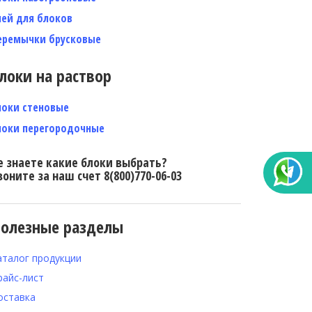
лей для блоков
еремычки брусковые
локи на раствор
локи стеновые
локи перегородочные
е знаете какие блоки выбрать?
воните за наш счет 8(800)770-06-03
олезные разделы
аталог продукции
райс-лист
оставка