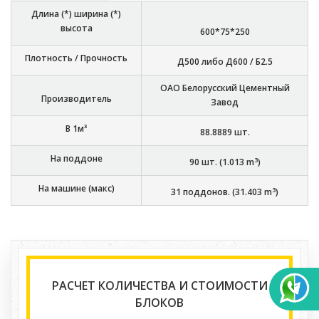
Длина (*) ширина (*)
высота
600*75*250
Плотность / Прочность
Д500 либо Д600 / Б2.5
ОАО Белорусский Цементный
Производитель
Завод
В 1м³
88.8889
шт.
На поддоне
3
90
шт. (
1.013
m
)
На машине (макс)
3
31
поддонов. (
31.403
m
)
РАСЧЕТ КОЛИЧЕСТВА И СТОИМОСТИ
БЛОКОВ