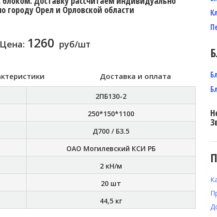
с блоком. Доставку рассчитаем индивидуально
по городу Орел и Орловской области
К
П
1260
Цена:
руб/шт
Б
Б
актеристики
Доставка и оплата
Б
2ПБ130-2
Н
250*150*1100
З
Д700 / Б3.5
ОАО Могилевский КСИ РБ
П
2 кН/м
К
20 шт
П
44,5 кг
Д