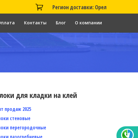
Регион доставки: Орел
Оплата
Контакты
Блог
О компании
локи для кладки на клей
ит продаж 2025
локи стеновые
локи перегородочные
локи пазогребневые