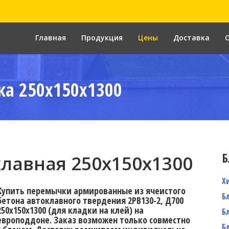
Главная
Продукция
Цены
Доставка
а 250x150x1300
Б
лавная 250х150х1300
Х
Купить перемычки армированные из ячеистого
Б
бетона автоклавного твердения 2PB130-2, Д700
250х150х1300 (для кладки на клей) на
Б
европоддоне. Заказ возможен только совместно
Б