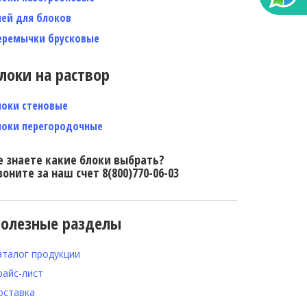
лей для блоков
еремычки брусковые
локи на раствор
локи стеновые
локи перегородочные
е знаете какие блоки выбрать?
воните за наш счет 8(800)770-06-03
олезные разделы
аталог продукции
райс-лист
оставка