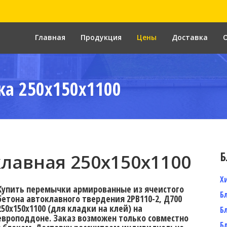
Главная
Продукция
Цены
Доставка
а 250x150x1100
Б
лавная 250х150х1100
Х
Купить перемычки армированные из ячеистого
Б
бетона автоклавного твердения 2PB110-2, Д700
250х150х1100 (для кладки на клей) на
Б
европоддоне. Заказ возможен только совместно
Б