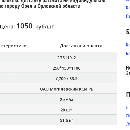
с блоком. Доставку рассчитаем индивидуально
по городу Орел и Орловской области
К
П
1050
Цена:
руб/шт
Б
Б
актеристики
Доставка и оплата
Б
2ПБ110-2
Н
250*150*1100
З
Д700 / Б3.5
ОАО Могилевский КСИ РБ
П
2 кН/м
К
20 шт
П
51,6 кг
Д