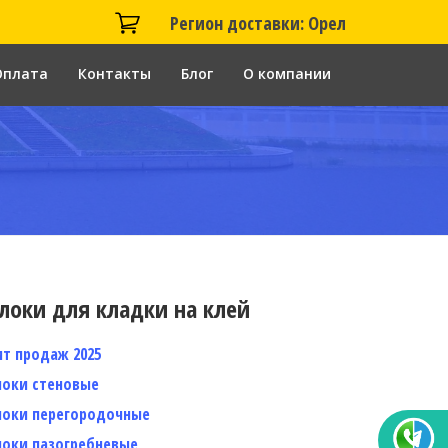
Регион доставки: Орел
Оплата
Контакты
Блог
О компании
локи для кладки на клей
ит продаж 2025
локи стеновые
локи перегородочные
локи пазогребневые