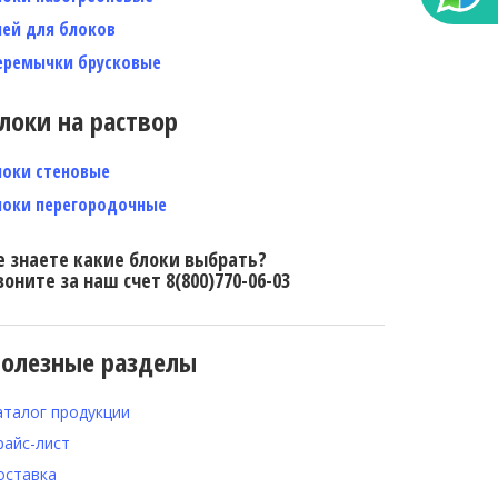
лей для блоков
еремычки брусковые
локи на раствор
локи стеновые
локи перегородочные
е знаете какие блоки выбрать?
воните за наш счет 8(800)770-06-03
олезные разделы
аталог продукции
райс-лист
оставка